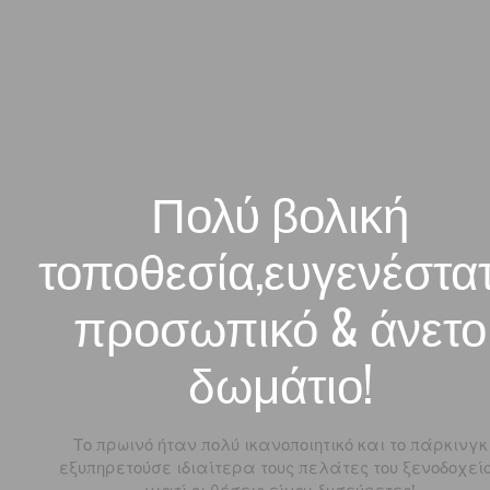
Πολύ βολική
τοποθεσία,ευγενέστα
προσωπικό & άνετο
δωμάτιο!
Το πρωινό ήταν πολύ ικανοποιητικό και το πάρκινγκ
εξυπηρετούσε ιδιαίτερα τους πελάτες του ξενοδοχεί